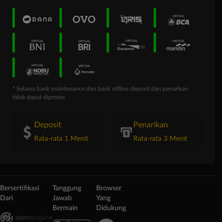
* Selama bank maintenance dan bank offline deposit dan penarikan
tidak dapat diproses
Deposit
Penarikan
Rata-rata 1 Menit
Rata-rata 3 Menit
Bersertifikasi
Tanggung
Browser
Dari
Jawab
Yang
Bermain
Didukung