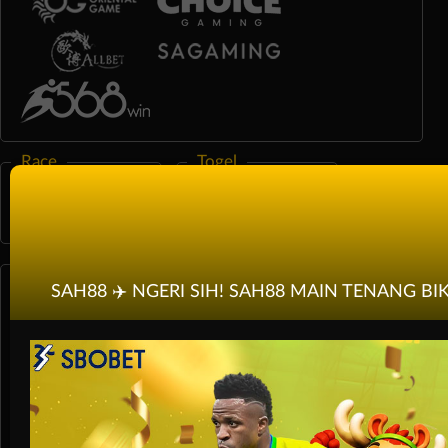
Race
Togel
Olahraga
SAH88 ✈️ NGERI SIH! SAH88 MAIN TENANG B