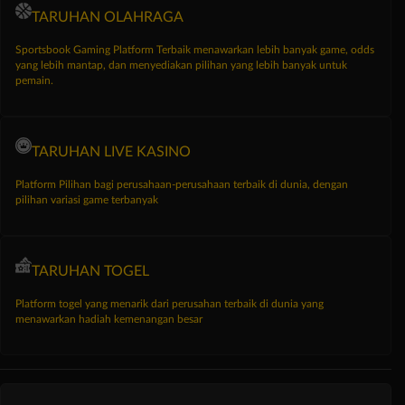
TARUHAN OLAHRAGA
Sportsbook Gaming Platform Terbaik menawarkan lebih banyak game, odds
yang lebih mantap, dan menyediakan pilihan yang lebih banyak untuk
pemain.
TARUHAN LIVE KASINO
Platform Pilihan bagi perusahaan-perusahaan terbaik di dunia, dengan
pilihan variasi game terbanyak
TARUHAN TOGEL
Platform togel yang menarik dari perusahan terbaik di dunia yang
menawarkan hadiah kemenangan besar