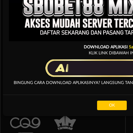
DOWNLOAD APLIKASI
S
KLIK LINK DIBAWAH I
BINGUNG CARA DOWNLOAD APLIKASINYA? LANGSUNG TANYA
OK