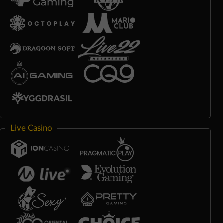
Live Casino